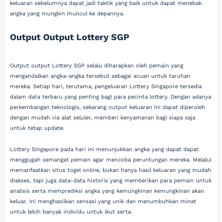
keluaran sebelumnya dapat jadi taktik yang baik untuk dapat menebak
angka yang mungkin muncul ke depannya.
Output Output Lottery SGP
Output output Lottery SGP selalu diharapkan oleh pemain yang
mengandalkan angka-angka tersebut sebagai acuan untuk taruhan
mereka. Setiap hari, terutama, pengeluaran Lottery Singapore tersedia
dalam data terbaru yang penting bagi para pecinta lottery. Dengan adanya
perkembangan teknologis, sekarang output keluaran ini dapat diperoleh
dengan mudah via alat seluler, memberi kenyamanan bagi siapa saja
untuk tetap update.
Lottery Singapore pada hari ini menunjukkan angka yang dapat dapat
menggugah semangat pemain agar mencoba peruntungan mereka. Melalui
memanfaatkan situs togel online, bukan hanya hasil keluaran yang mudah
diakses, tapi juga data-data historis yang memberikan para pemain untuk
analisis serta memprediksi angka yang kemungkinan kemungkinan akan
keluar. Ini menghasilkan sensasi yang unik dan menumbuhkan minat
untuk lebih banyak individu untuk ikut serta.