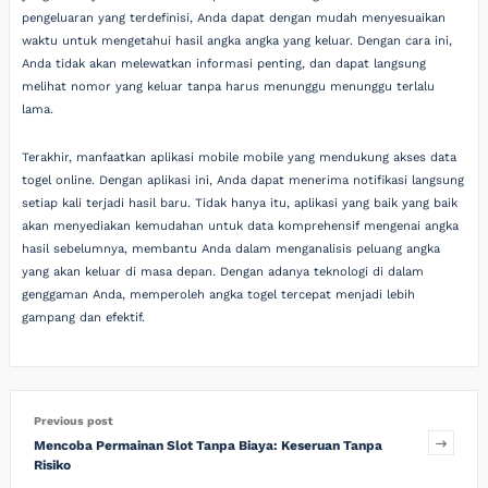
pengeluaran yang terdefinisi, Anda dapat dengan mudah menyesuaikan
waktu untuk mengetahui hasil angka angka yang keluar. Dengan cara ini,
Anda tidak akan melewatkan informasi penting, dan dapat langsung
melihat nomor yang keluar tanpa harus menunggu menunggu terlalu
lama.
Terakhir, manfaatkan aplikasi mobile mobile yang mendukung akses data
togel online. Dengan aplikasi ini, Anda dapat menerima notifikasi langsung
setiap kali terjadi hasil baru. Tidak hanya itu, aplikasi yang baik yang baik
akan menyediakan kemudahan untuk data komprehensif mengenai angka
hasil sebelumnya, membantu Anda dalam menganalisis peluang angka
yang akan keluar di masa depan. Dengan adanya teknologi di dalam
genggaman Anda, memperoleh angka togel tercepat menjadi lebih
gampang dan efektif.
Previous post
Mencoba Permainan Slot Tanpa Biaya: Keseruan Tanpa
Risiko