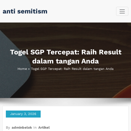
Skip
anti semitism
to
content
Togel SGP Tercepat: Raih Result
dalam tangan Anda
Home
»
Togel SGP Tercepat: Raih Result dalam tangan Anda
January 3, 2026
By
adminbelok
In
Artikel