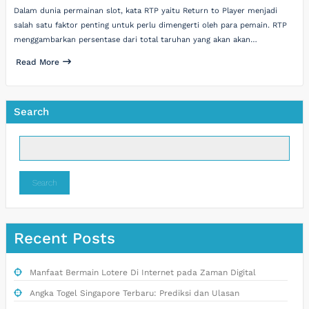
Dalam dunia permainan slot, kata RTP yaitu Return to Player menjadi
salah satu faktor penting untuk perlu dimengerti oleh para pemain. RTP
menggambarkan persentase dari total taruhan yang akan akan…
Read More
Search
Search
Recent Posts
Manfaat Bermain Lotere Di Internet pada Zaman Digital
Angka Togel Singapore Terbaru: Prediksi dan Ulasan