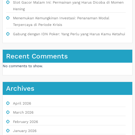
Slot Gacor Malam Ini: Permainan yang Harus Dicoba di Momen
Hening
Menemukan Kemungkinan Investasi: Penanaman Modal
Terpercaya di Periode Krisis
Gabung dengan IDN Poker: Yang Perlu yang Harus Kamu Ketahui
Recent Comments
No comments to show.
Archives
April 2026
March 2026
February 2026
January 2026