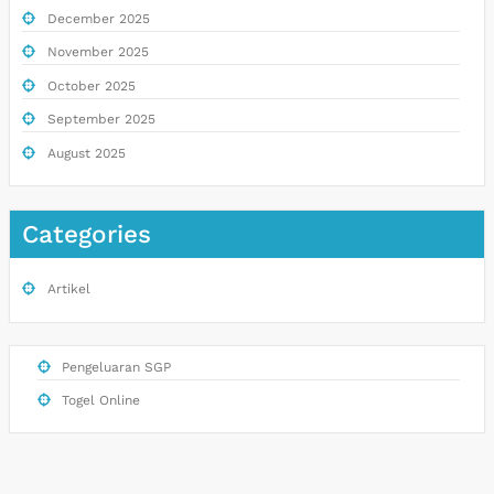
December 2025
November 2025
October 2025
September 2025
August 2025
Categories
Artikel
Pengeluaran SGP
Togel Online