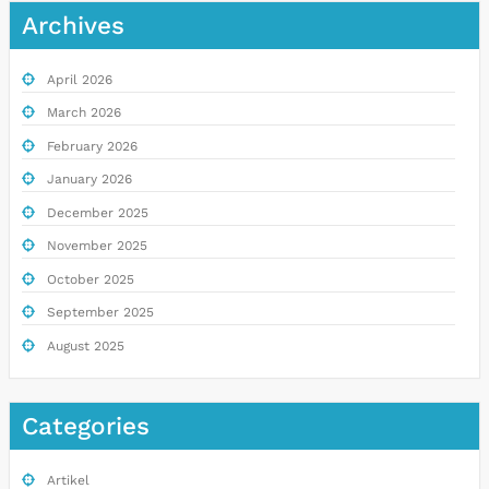
Archives
April 2026
March 2026
February 2026
January 2026
December 2025
November 2025
October 2025
September 2025
August 2025
Categories
Artikel