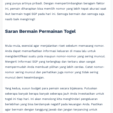
yang punya artinya pribadi. Dengan mempertimbangkan beragam faktor
ini, pemain diharapkan bisa memilih nomor yang lebih tepat akurasi saat
ikut bermain togel SGP pada hari ini. Semoga bermain dan semoga saja
nasib baik mengiringi!
Saran Bermain Permainan Togel
Mula-mula, esensial agar menjalankan riset sebelum memasang nomor.
Anda dapat memanfaatkan informasi keluaran di masa lalu untuk
mengidentifikasi suatu pola maupun nomor-nomor yang sering muncul.
Mengerti informasi SGP yang terlengkap dan terbaru akan sangat
mempermudah Anda membuat pilihan yang lebih cerdas. Catat nomor-
nomor sering muncul dan perhatikan juga nomor yang tidak sering
muncul demi keseimbangan.
Yang kedua, susun budget para pemain secara bijaksana. Putuskan
seberapa banyak berapa banyak seberapa jauh Anda investasikan untuk
togel ini tiap hari. Ini akan menolong kita menghindari pengeluaran
berlebihan yang bisa berdampak negatif pada keuangan Anda. Pastikan
agar bermain dengan tanggung jawab dan jangan terpancing untuk