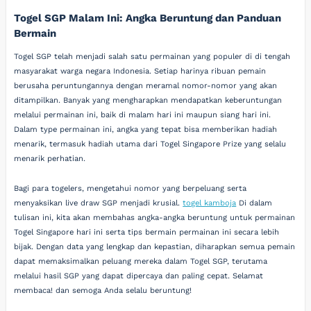
Togel SGP Malam Ini: Angka Beruntung dan Panduan
Bermain
Togel SGP telah menjadi salah satu permainan yang populer di di tengah
masyarakat warga negara Indonesia. Setiap harinya ribuan pemain
berusaha peruntungannya dengan meramal nomor-nomor yang akan
ditampilkan. Banyak yang mengharapkan mendapatkan keberuntungan
melalui permainan ini, baik di malam hari ini maupun siang hari ini.
Dalam type permainan ini, angka yang tepat bisa memberikan hadiah
menarik, termasuk hadiah utama dari Togel Singapore Prize yang selalu
menarik perhatian.
Bagi para togelers, mengetahui nomor yang berpeluang serta
menyaksikan live draw SGP menjadi krusial.
togel kamboja
Di dalam
tulisan ini, kita akan membahas angka-angka beruntung untuk permainan
Togel Singapore hari ini serta tips bermain permainan ini secara lebih
bijak. Dengan data yang lengkap dan kepastian, diharapkan semua pemain
dapat memaksimalkan peluang mereka dalam Togel SGP, terutama
melalui hasil SGP yang dapat dipercaya dan paling cepat. Selamat
membaca! dan semoga Anda selalu beruntung!