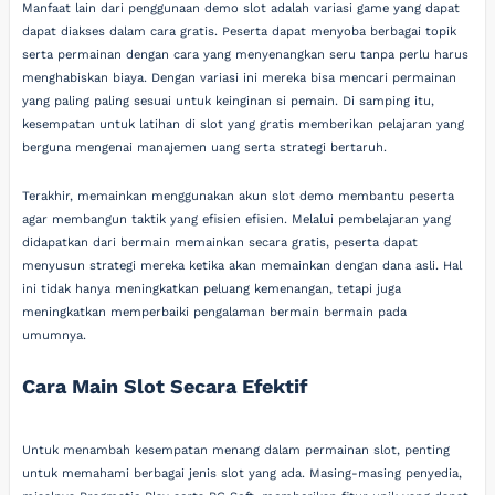
Manfaat lain dari penggunaan demo slot adalah variasi game yang dapat
dapat diakses dalam cara gratis. Peserta dapat menyoba berbagai topik
serta permainan dengan cara yang menyenangkan seru tanpa perlu harus
menghabiskan biaya. Dengan variasi ini mereka bisa mencari permainan
yang paling paling sesuai untuk keinginan si pemain. Di samping itu,
kesempatan untuk latihan di slot yang gratis memberikan pelajaran yang
berguna mengenai manajemen uang serta strategi bertaruh.
Terakhir, memainkan menggunakan akun slot demo membantu peserta
agar membangun taktik yang efisien efisien. Melalui pembelajaran yang
didapatkan dari bermain memainkan secara gratis, peserta dapat
menyusun strategi mereka ketika akan memainkan dengan dana asli. Hal
ini tidak hanya meningkatkan peluang kemenangan, tetapi juga
meningkatkan memperbaiki pengalaman bermain bermain pada
umumnya.
Cara Main Slot Secara Efektif
Untuk menambah kesempatan menang dalam permainan slot, penting
untuk memahami berbagai jenis slot yang ada. Masing-masing penyedia,