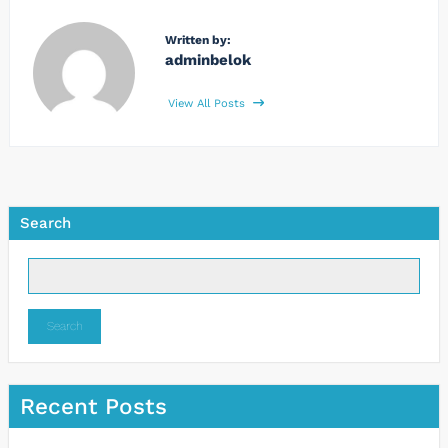
Written by:
adminbelok
View All Posts
Search
Search
Recent Posts