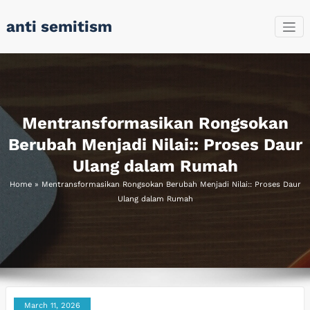
Skip
anti semitism
to
content
Mentransformasikan Rongsokan
Berubah Menjadi Nilai:: Proses Daur
Ulang dalam Rumah
Home
»
Mentransformasikan Rongsokan Berubah Menjadi Nilai:: Proses Daur
Ulang dalam Rumah
March 11, 2026