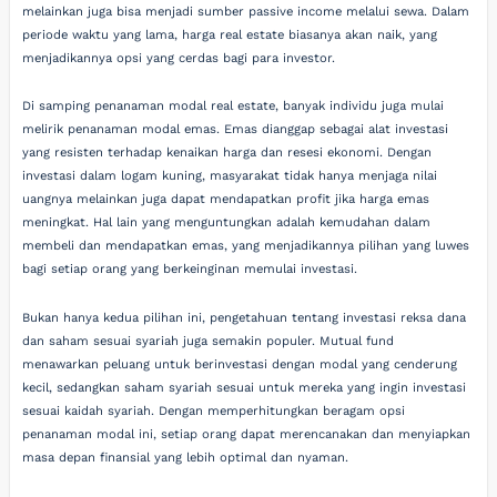
melainkan juga bisa menjadi sumber passive income melalui sewa. Dalam
periode waktu yang lama, harga real estate biasanya akan naik, yang
menjadikannya opsi yang cerdas bagi para investor.
Di samping penanaman modal real estate, banyak individu juga mulai
melirik penanaman modal emas. Emas dianggap sebagai alat investasi
yang resisten terhadap kenaikan harga dan resesi ekonomi. Dengan
investasi dalam logam kuning, masyarakat tidak hanya menjaga nilai
uangnya melainkan juga dapat mendapatkan profit jika harga emas
meningkat. Hal lain yang menguntungkan adalah kemudahan dalam
membeli dan mendapatkan emas, yang menjadikannya pilihan yang luwes
bagi setiap orang yang berkeinginan memulai investasi.
Bukan hanya kedua pilihan ini, pengetahuan tentang investasi reksa dana
dan saham sesuai syariah juga semakin populer. Mutual fund
menawarkan peluang untuk berinvestasi dengan modal yang cenderung
kecil, sedangkan saham syariah sesuai untuk mereka yang ingin investasi
sesuai kaidah syariah. Dengan memperhitungkan beragam opsi
penanaman modal ini, setiap orang dapat merencanakan dan menyiapkan
masa depan finansial yang lebih optimal dan nyaman.