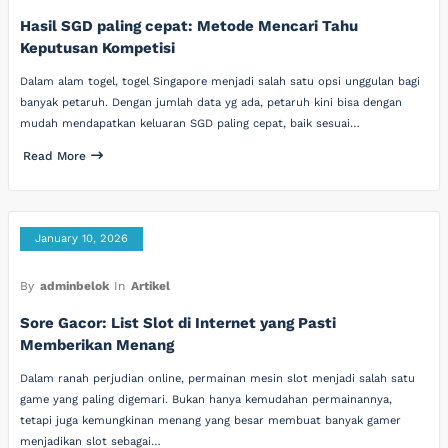
Hasil SGD paling cepat: Metode Mencari Tahu
Keputusan Kompetisi
Dalam alam togel, togel Singapore menjadi salah satu opsi unggulan bagi
banyak petaruh. Dengan jumlah data yg ada, petaruh kini bisa dengan
mudah mendapatkan keluaran SGD paling cepat, baik sesuai…
Read More
January 10, 2026
By
adminbelok
In
Artikel
Sore Gacor: List Slot di Internet yang Pasti
Memberikan Menang
Dalam ranah perjudian online, permainan mesin slot menjadi salah satu
game yang paling digemari. Bukan hanya kemudahan permainannya,
tetapi juga kemungkinan menang yang besar membuat banyak gamer
menjadikan slot sebagai…