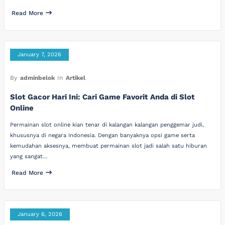
Read More
January 7, 2026
By
adminbelok
In
Artikel
Slot Gacor Hari Ini: Cari Game Favorit Anda di Slot
Online
Permainan slot online kian tenar di kalangan kalangan penggemar judi,
khususnya di negara Indonesia. Dengan banyaknya opsi game serta
kemudahan aksesnya, membuat permainan slot jadi salah satu hiburan
yang sangat…
Read More
January 6, 2026