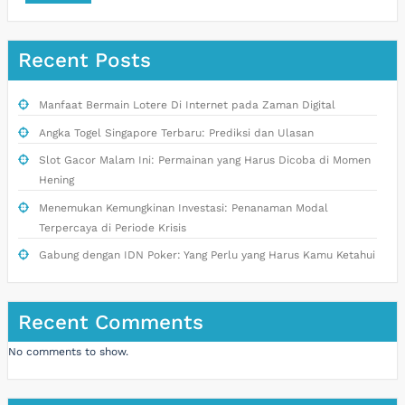
Recent Posts
Manfaat Bermain Lotere Di Internet pada Zaman Digital
Angka Togel Singapore Terbaru: Prediksi dan Ulasan
Slot Gacor Malam Ini: Permainan yang Harus Dicoba di Momen
Hening
Menemukan Kemungkinan Investasi: Penanaman Modal
Terpercaya di Periode Krisis
Gabung dengan IDN Poker: Yang Perlu yang Harus Kamu Ketahui
Recent Comments
No comments to show.